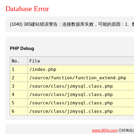
Database Error
(1040) 365建站错误警告：连接数据库失败，可能的原因：1、数
PHP Debug
No.
File
1
/index.php
2
/source/function/function_extend.php
3
/source/class/jzmysql.class.php
4
/source/class/jzmysql.class.php
5
/source/class/jzmysql.class.php
6
/source/class/jzmysql.class.php
www.365jz.com
已经将此