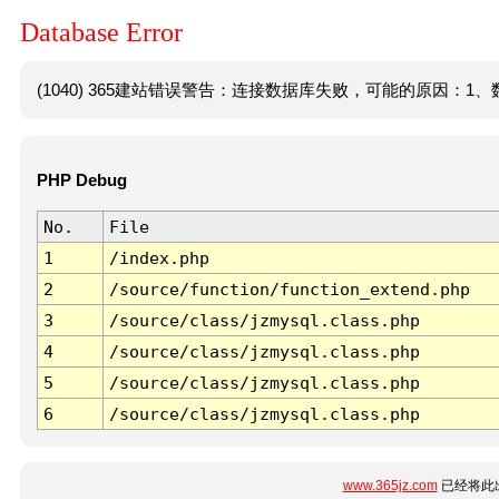
Database Error
(1040) 365建站错误警告：连接数据库失败，可能的原因：1、数
PHP Debug
No.
File
1
/index.php
2
/source/function/function_extend.php
3
/source/class/jzmysql.class.php
4
/source/class/jzmysql.class.php
5
/source/class/jzmysql.class.php
6
/source/class/jzmysql.class.php
www.365jz.com
已经将此