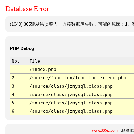
Database Error
(1040) 365建站错误警告：连接数据库失败，可能的原因：1、数
PHP Debug
No.
File
1
/index.php
2
/source/function/function_extend.php
3
/source/class/jzmysql.class.php
4
/source/class/jzmysql.class.php
5
/source/class/jzmysql.class.php
6
/source/class/jzmysql.class.php
www.365jz.com
已经将此