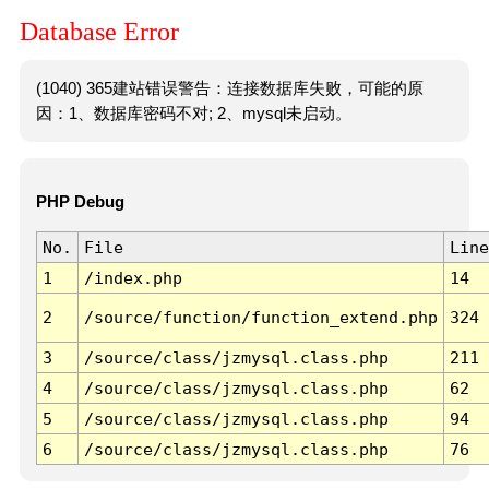
Database Error
(1040) 365建站错误警告：连接数据库失败，可能的原
因：1、数据库密码不对; 2、mysql未启动。
PHP Debug
No.
File
Line
1
/index.php
14
2
/source/function/function_extend.php
324
3
/source/class/jzmysql.class.php
211
4
/source/class/jzmysql.class.php
62
5
/source/class/jzmysql.class.php
94
6
/source/class/jzmysql.class.php
76