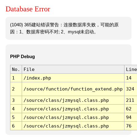
Database Error
(1040) 365建站错误警告：连接数据库失败，可能的原
因：1、数据库密码不对; 2、mysql未启动。
PHP Debug
No.
File
Line
1
/index.php
14
2
/source/function/function_extend.php
324
3
/source/class/jzmysql.class.php
211
4
/source/class/jzmysql.class.php
62
5
/source/class/jzmysql.class.php
94
6
/source/class/jzmysql.class.php
76