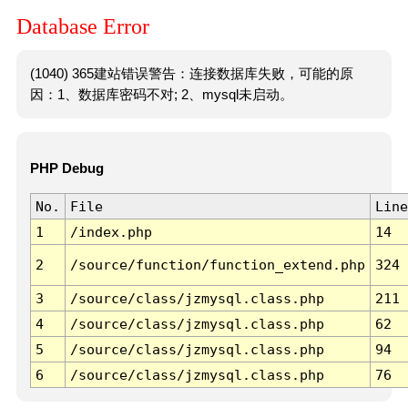
Database Error
(1040) 365建站错误警告：连接数据库失败，可能的原
因：1、数据库密码不对; 2、mysql未启动。
PHP Debug
No.
File
Line
1
/index.php
14
2
/source/function/function_extend.php
324
3
/source/class/jzmysql.class.php
211
4
/source/class/jzmysql.class.php
62
5
/source/class/jzmysql.class.php
94
6
/source/class/jzmysql.class.php
76