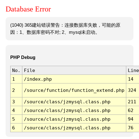
Database Error
(1040) 365建站错误警告：连接数据库失败，可能的原
因：1、数据库密码不对; 2、mysql未启动。
PHP Debug
No.
File
Line
1
/index.php
14
2
/source/function/function_extend.php
324
3
/source/class/jzmysql.class.php
211
4
/source/class/jzmysql.class.php
62
5
/source/class/jzmysql.class.php
94
6
/source/class/jzmysql.class.php
76