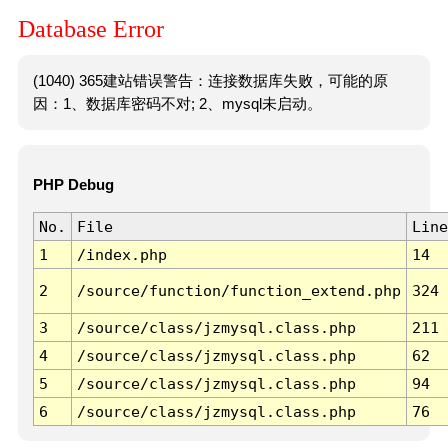
Database Error
(1040) 365建站错误警告：连接数据库失败，可能的原
因：1、数据库密码不对; 2、mysql未启动。
PHP Debug
No.
File
Line
1
/index.php
14
2
/source/function/function_extend.php
324
3
/source/class/jzmysql.class.php
211
4
/source/class/jzmysql.class.php
62
5
/source/class/jzmysql.class.php
94
6
/source/class/jzmysql.class.php
76