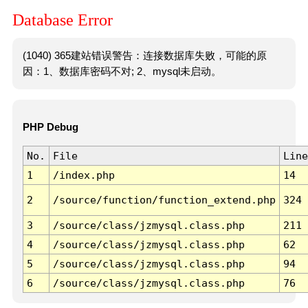
Database Error
(1040) 365建站错误警告：连接数据库失败，可能的原
因：1、数据库密码不对; 2、mysql未启动。
PHP Debug
No.
File
Line
1
/index.php
14
2
/source/function/function_extend.php
324
3
/source/class/jzmysql.class.php
211
4
/source/class/jzmysql.class.php
62
5
/source/class/jzmysql.class.php
94
6
/source/class/jzmysql.class.php
76