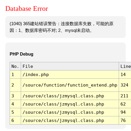
Database Error
(1040) 365建站错误警告：连接数据库失败，可能的原
因：1、数据库密码不对; 2、mysql未启动。
PHP Debug
No.
File
Line
1
/index.php
14
2
/source/function/function_extend.php
324
3
/source/class/jzmysql.class.php
211
4
/source/class/jzmysql.class.php
62
5
/source/class/jzmysql.class.php
94
6
/source/class/jzmysql.class.php
76