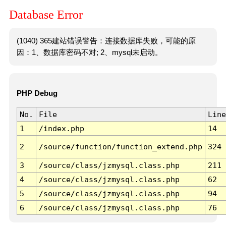
Database Error
(1040) 365建站错误警告：连接数据库失败，可能的原
因：1、数据库密码不对; 2、mysql未启动。
PHP Debug
No.
File
Line
1
/index.php
14
2
/source/function/function_extend.php
324
3
/source/class/jzmysql.class.php
211
4
/source/class/jzmysql.class.php
62
5
/source/class/jzmysql.class.php
94
6
/source/class/jzmysql.class.php
76