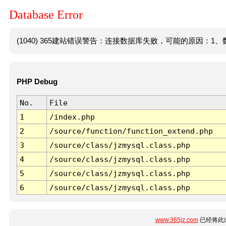
Database Error
(1040) 365建站错误警告：连接数据库失败，可能的原因：1、数
PHP Debug
No.
File
1
/index.php
2
/source/function/function_extend.php
3
/source/class/jzmysql.class.php
4
/source/class/jzmysql.class.php
5
/source/class/jzmysql.class.php
6
/source/class/jzmysql.class.php
www.365jz.com
已经将此