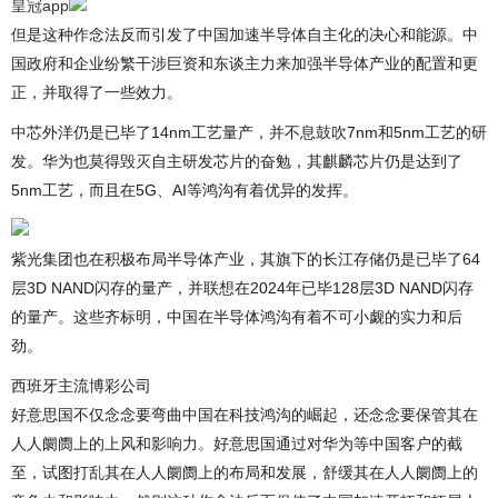
皇冠app
但是这种作念法反而引发了中国加速半导体自主化的决心和能源。中
国政府和企业纷繁干涉巨资和东谈主力来加强半导体产业的配置和更
正，并取得了一些效力。
中芯外洋仍是已毕了14nm工艺量产，并不息鼓吹7nm和5nm工艺的研
发。华为也莫得毁灭自主研发芯片的奋勉，其麒麟芯片仍是达到了
5nm工艺，而且在5G、AI等鸿沟有着优异的发挥。
紫光集团也在积极布局半导体产业，其旗下的长江存储仍是已毕了64
层3D NAND闪存的量产，并联想在2024年已毕128层3D NAND闪存
的量产。这些齐标明，中国在半导体鸿沟有着不可小觑的实力和后
劲。
西班牙主流博彩公司
好意思国不仅念念要弯曲中国在科技鸿沟的崛起，还念念要保管其在
人人阛阓上的上风和影响力。好意思国通过对华为等中国客户的截
至，试图打乱其在人人阛阓上的布局和发展，舒缓其在人人阛阓上的