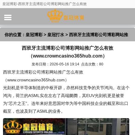
皇冠博彩-西班牙主流博彩公司博彩网站推广怎么有效
（www.crowncasino365hub.com）
你的位置：
皇冠博彩
>
皇冠打水
> 西班牙主流博彩公司博彩网站推
西班牙主流博彩公司博彩网站推广怎么有效
广怎么有效（www.crowncasino365hub.com）
（www.crowncasino365hub.com）
发布日期：2026-05-16 19:14 点击次数：80
西班牙主流博彩公司博彩网站推广怎么有效
（www.crowncasino365hub.com）
光刻机是半导体制造的中枢开辟，亦然科技竞争的关节鸿沟。在这个
鸿沟，荷兰的ASML实在左右了高端阛阓，其EUV光刻机更是被誉
为“芯片之王”。连年来好意思国对华为等中国科技企业的截至和出口
截至，也波及到了ASML的业务。