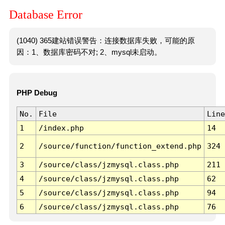
Database Error
(1040) 365建站错误警告：连接数据库失败，可能的原
因：1、数据库密码不对; 2、mysql未启动。
PHP Debug
No.
File
Line
1
/index.php
14
2
/source/function/function_extend.php
324
3
/source/class/jzmysql.class.php
211
4
/source/class/jzmysql.class.php
62
5
/source/class/jzmysql.class.php
94
6
/source/class/jzmysql.class.php
76