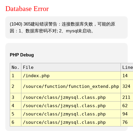
Database Error
(1040) 365建站错误警告：连接数据库失败，可能的原
因：1、数据库密码不对; 2、mysql未启动。
PHP Debug
No.
File
Line
1
/index.php
14
2
/source/function/function_extend.php
324
3
/source/class/jzmysql.class.php
211
4
/source/class/jzmysql.class.php
62
5
/source/class/jzmysql.class.php
94
6
/source/class/jzmysql.class.php
76