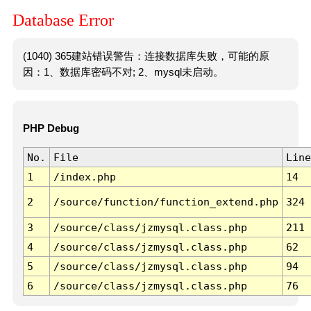
Database Error
(1040) 365建站错误警告：连接数据库失败，可能的原
因：1、数据库密码不对; 2、mysql未启动。
PHP Debug
No.
File
Line
1
/index.php
14
2
/source/function/function_extend.php
324
3
/source/class/jzmysql.class.php
211
4
/source/class/jzmysql.class.php
62
5
/source/class/jzmysql.class.php
94
6
/source/class/jzmysql.class.php
76