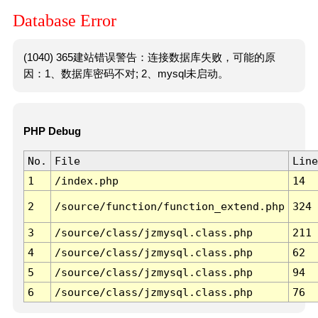
Database Error
(1040) 365建站错误警告：连接数据库失败，可能的原
因：1、数据库密码不对; 2、mysql未启动。
PHP Debug
No.
File
Line
1
/index.php
14
2
/source/function/function_extend.php
324
3
/source/class/jzmysql.class.php
211
4
/source/class/jzmysql.class.php
62
5
/source/class/jzmysql.class.php
94
6
/source/class/jzmysql.class.php
76