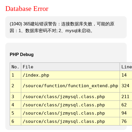
Database Error
(1040) 365建站错误警告：连接数据库失败，可能的原
因：1、数据库密码不对; 2、mysql未启动。
PHP Debug
No.
File
Line
1
/index.php
14
2
/source/function/function_extend.php
324
3
/source/class/jzmysql.class.php
211
4
/source/class/jzmysql.class.php
62
5
/source/class/jzmysql.class.php
94
6
/source/class/jzmysql.class.php
76