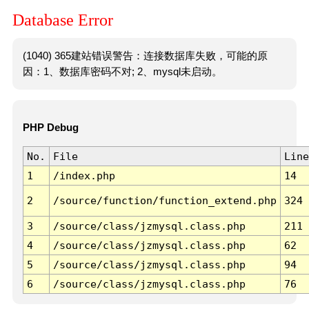
Database Error
(1040) 365建站错误警告：连接数据库失败，可能的原
因：1、数据库密码不对; 2、mysql未启动。
PHP Debug
No.
File
Line
1
/index.php
14
2
/source/function/function_extend.php
324
3
/source/class/jzmysql.class.php
211
4
/source/class/jzmysql.class.php
62
5
/source/class/jzmysql.class.php
94
6
/source/class/jzmysql.class.php
76