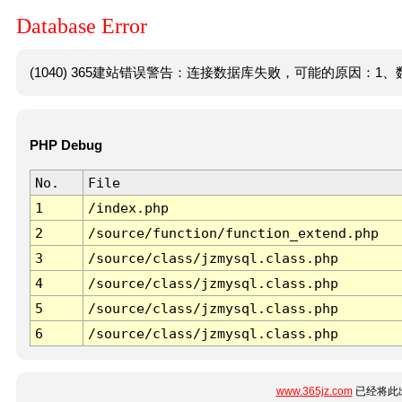
Database Error
(1040) 365建站错误警告：连接数据库失败，可能的原因：1、数
PHP Debug
No.
File
1
/index.php
2
/source/function/function_extend.php
3
/source/class/jzmysql.class.php
4
/source/class/jzmysql.class.php
5
/source/class/jzmysql.class.php
6
/source/class/jzmysql.class.php
www.365jz.com
已经将此