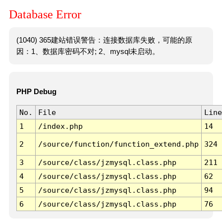
Database Error
(1040) 365建站错误警告：连接数据库失败，可能的原
因：1、数据库密码不对; 2、mysql未启动。
PHP Debug
No.
File
Line
1
/index.php
14
2
/source/function/function_extend.php
324
3
/source/class/jzmysql.class.php
211
4
/source/class/jzmysql.class.php
62
5
/source/class/jzmysql.class.php
94
6
/source/class/jzmysql.class.php
76