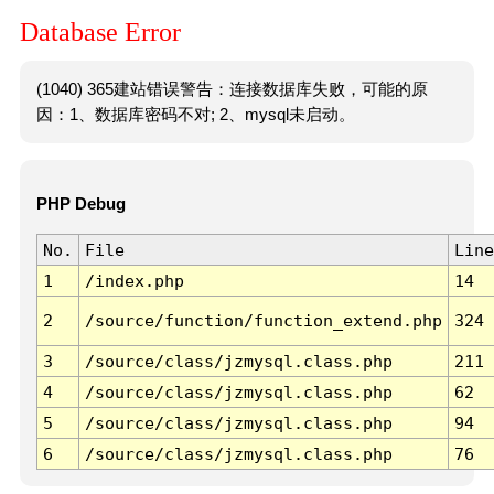
Database Error
(1040) 365建站错误警告：连接数据库失败，可能的原
因：1、数据库密码不对; 2、mysql未启动。
PHP Debug
No.
File
Line
1
/index.php
14
2
/source/function/function_extend.php
324
3
/source/class/jzmysql.class.php
211
4
/source/class/jzmysql.class.php
62
5
/source/class/jzmysql.class.php
94
6
/source/class/jzmysql.class.php
76