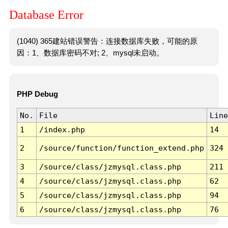
Database Error
(1040) 365建站错误警告：连接数据库失败，可能的原
因：1、数据库密码不对; 2、mysql未启动。
PHP Debug
No.
File
Line
1
/index.php
14
2
/source/function/function_extend.php
324
3
/source/class/jzmysql.class.php
211
4
/source/class/jzmysql.class.php
62
5
/source/class/jzmysql.class.php
94
6
/source/class/jzmysql.class.php
76