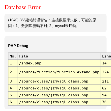
Database Error
(1040) 365建站错误警告：连接数据库失败，可能的原
因：1、数据库密码不对; 2、mysql未启动。
PHP Debug
No.
File
Line
1
/index.php
14
2
/source/function/function_extend.php
324
3
/source/class/jzmysql.class.php
211
4
/source/class/jzmysql.class.php
62
5
/source/class/jzmysql.class.php
94
6
/source/class/jzmysql.class.php
76