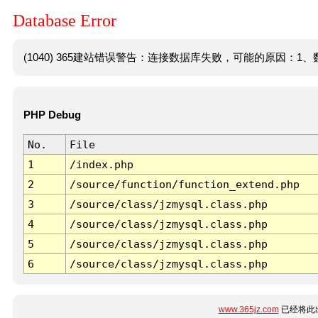
Database Error
(1040) 365建站错误警告：连接数据库失败，可能的原因：1、数
PHP Debug
No.
File
1
/index.php
2
/source/function/function_extend.php
3
/source/class/jzmysql.class.php
4
/source/class/jzmysql.class.php
5
/source/class/jzmysql.class.php
6
/source/class/jzmysql.class.php
www.365jz.com
已经将此