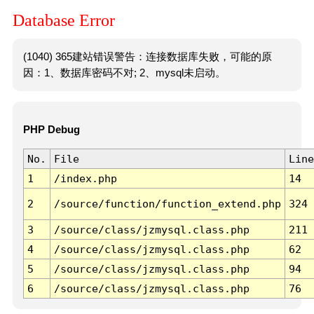
Database Error
(1040) 365建站错误警告：连接数据库失败，可能的原
因：1、数据库密码不对; 2、mysql未启动。
PHP Debug
No.
File
Line
1
/index.php
14
2
/source/function/function_extend.php
324
3
/source/class/jzmysql.class.php
211
4
/source/class/jzmysql.class.php
62
5
/source/class/jzmysql.class.php
94
6
/source/class/jzmysql.class.php
76