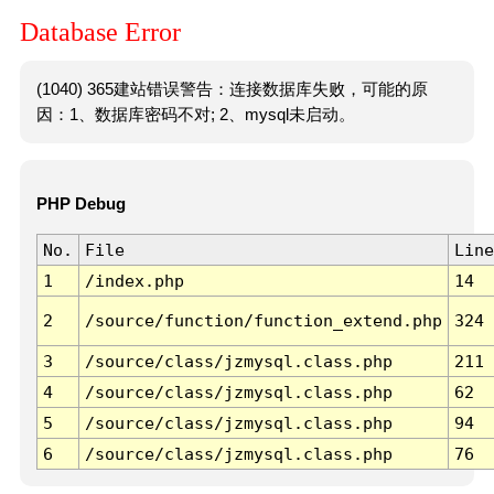
Database Error
(1040) 365建站错误警告：连接数据库失败，可能的原
因：1、数据库密码不对; 2、mysql未启动。
PHP Debug
No.
File
Line
1
/index.php
14
2
/source/function/function_extend.php
324
3
/source/class/jzmysql.class.php
211
4
/source/class/jzmysql.class.php
62
5
/source/class/jzmysql.class.php
94
6
/source/class/jzmysql.class.php
76