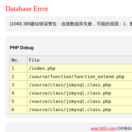
Database Error
(1040) 365建站错误警告：连接数据库失败，可能的原因：1、数
PHP Debug
No.
File
1
/index.php
2
/source/function/function_extend.php
3
/source/class/jzmysql.class.php
4
/source/class/jzmysql.class.php
5
/source/class/jzmysql.class.php
6
/source/class/jzmysql.class.php
www.365jz.com
已经将此