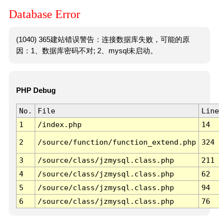
Database Error
(1040) 365建站错误警告：连接数据库失败，可能的原
因：1、数据库密码不对; 2、mysql未启动。
PHP Debug
No.
File
Line
1
/index.php
14
2
/source/function/function_extend.php
324
3
/source/class/jzmysql.class.php
211
4
/source/class/jzmysql.class.php
62
5
/source/class/jzmysql.class.php
94
6
/source/class/jzmysql.class.php
76