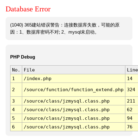
Database Error
(1040) 365建站错误警告：连接数据库失败，可能的原
因：1、数据库密码不对; 2、mysql未启动。
PHP Debug
No.
File
Line
1
/index.php
14
2
/source/function/function_extend.php
324
3
/source/class/jzmysql.class.php
211
4
/source/class/jzmysql.class.php
62
5
/source/class/jzmysql.class.php
94
6
/source/class/jzmysql.class.php
76