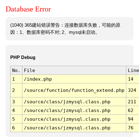
Database Error
(1040) 365建站错误警告：连接数据库失败，可能的原
因：1、数据库密码不对; 2、mysql未启动。
PHP Debug
No.
File
Line
1
/index.php
14
2
/source/function/function_extend.php
324
3
/source/class/jzmysql.class.php
211
4
/source/class/jzmysql.class.php
62
5
/source/class/jzmysql.class.php
94
6
/source/class/jzmysql.class.php
76