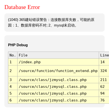
Database Error
(1040) 365建站错误警告：连接数据库失败，可能的原
因：1、数据库密码不对; 2、mysql未启动。
PHP Debug
No.
File
Line
1
/index.php
14
2
/source/function/function_extend.php
324
3
/source/class/jzmysql.class.php
211
4
/source/class/jzmysql.class.php
62
5
/source/class/jzmysql.class.php
94
6
/source/class/jzmysql.class.php
76