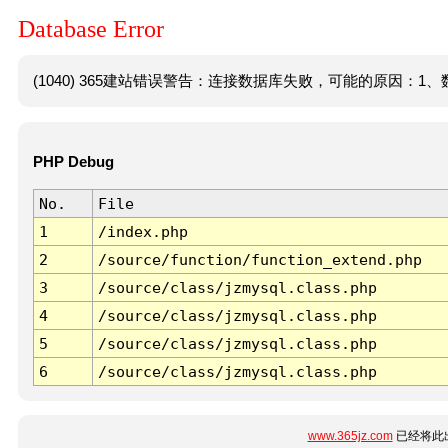
Database Error
(1040) 365建站错误警告：连接数据库失败，可能的原因：1、数
PHP Debug
No.
File
1
/index.php
2
/source/function/function_extend.php
3
/source/class/jzmysql.class.php
4
/source/class/jzmysql.class.php
5
/source/class/jzmysql.class.php
6
/source/class/jzmysql.class.php
www.365jz.com
已经将此