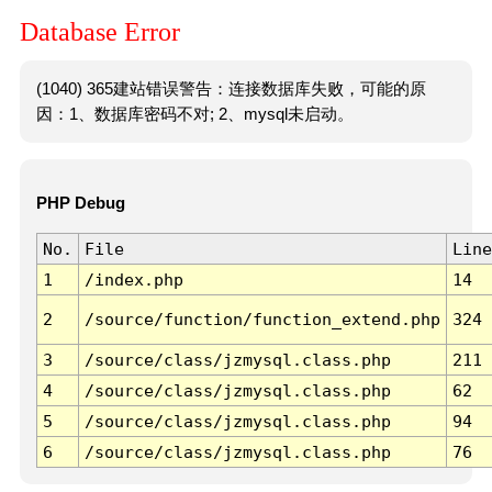
Database Error
(1040) 365建站错误警告：连接数据库失败，可能的原
因：1、数据库密码不对; 2、mysql未启动。
PHP Debug
No.
File
Line
1
/index.php
14
2
/source/function/function_extend.php
324
3
/source/class/jzmysql.class.php
211
4
/source/class/jzmysql.class.php
62
5
/source/class/jzmysql.class.php
94
6
/source/class/jzmysql.class.php
76