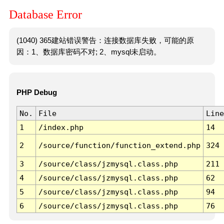
Database Error
(1040) 365建站错误警告：连接数据库失败，可能的原
因：1、数据库密码不对; 2、mysql未启动。
PHP Debug
No.
File
Line
1
/index.php
14
2
/source/function/function_extend.php
324
3
/source/class/jzmysql.class.php
211
4
/source/class/jzmysql.class.php
62
5
/source/class/jzmysql.class.php
94
6
/source/class/jzmysql.class.php
76