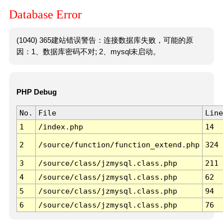
Database Error
(1040) 365建站错误警告：连接数据库失败，可能的原
因：1、数据库密码不对; 2、mysql未启动。
PHP Debug
No.
File
Line
1
/index.php
14
2
/source/function/function_extend.php
324
3
/source/class/jzmysql.class.php
211
4
/source/class/jzmysql.class.php
62
5
/source/class/jzmysql.class.php
94
6
/source/class/jzmysql.class.php
76