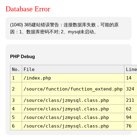
Database Error
(1040) 365建站错误警告：连接数据库失败，可能的原
因：1、数据库密码不对; 2、mysql未启动。
PHP Debug
No.
File
Line
1
/index.php
14
2
/source/function/function_extend.php
324
3
/source/class/jzmysql.class.php
211
4
/source/class/jzmysql.class.php
62
5
/source/class/jzmysql.class.php
94
6
/source/class/jzmysql.class.php
76