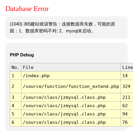
Database Error
(1040) 365建站错误警告：连接数据库失败，可能的原
因：1、数据库密码不对; 2、mysql未启动。
PHP Debug
No.
File
Line
1
/index.php
14
2
/source/function/function_extend.php
324
3
/source/class/jzmysql.class.php
211
4
/source/class/jzmysql.class.php
62
5
/source/class/jzmysql.class.php
94
6
/source/class/jzmysql.class.php
76