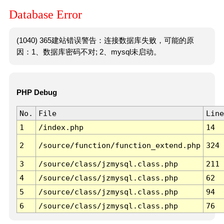
Database Error
(1040) 365建站错误警告：连接数据库失败，可能的原
因：1、数据库密码不对; 2、mysql未启动。
PHP Debug
No.
File
Line
1
/index.php
14
2
/source/function/function_extend.php
324
3
/source/class/jzmysql.class.php
211
4
/source/class/jzmysql.class.php
62
5
/source/class/jzmysql.class.php
94
6
/source/class/jzmysql.class.php
76