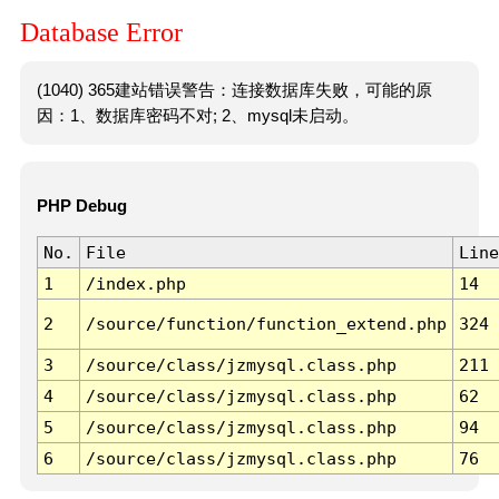
Database Error
(1040) 365建站错误警告：连接数据库失败，可能的原
因：1、数据库密码不对; 2、mysql未启动。
PHP Debug
No.
File
Line
1
/index.php
14
2
/source/function/function_extend.php
324
3
/source/class/jzmysql.class.php
211
4
/source/class/jzmysql.class.php
62
5
/source/class/jzmysql.class.php
94
6
/source/class/jzmysql.class.php
76