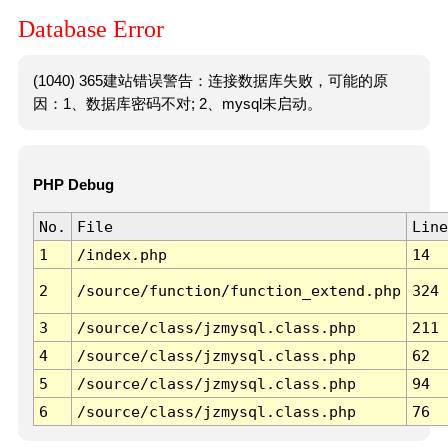
Database Error
(1040) 365建站错误警告：连接数据库失败，可能的原
因：1、数据库密码不对; 2、mysql未启动。
PHP Debug
No.
File
Line
1
/index.php
14
2
/source/function/function_extend.php
324
3
/source/class/jzmysql.class.php
211
4
/source/class/jzmysql.class.php
62
5
/source/class/jzmysql.class.php
94
6
/source/class/jzmysql.class.php
76