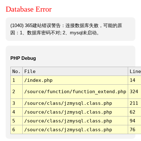
Database Error
(1040) 365建站错误警告：连接数据库失败，可能的原
因：1、数据库密码不对; 2、mysql未启动。
PHP Debug
No.
File
Line
1
/index.php
14
2
/source/function/function_extend.php
324
3
/source/class/jzmysql.class.php
211
4
/source/class/jzmysql.class.php
62
5
/source/class/jzmysql.class.php
94
6
/source/class/jzmysql.class.php
76