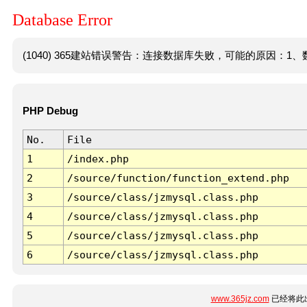
Database Error
(1040) 365建站错误警告：连接数据库失败，可能的原因：1、数
PHP Debug
No.
File
1
/index.php
2
/source/function/function_extend.php
3
/source/class/jzmysql.class.php
4
/source/class/jzmysql.class.php
5
/source/class/jzmysql.class.php
6
/source/class/jzmysql.class.php
www.365jz.com
已经将此