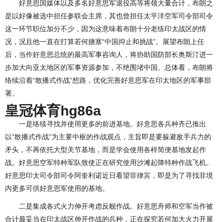
好意思国媒体以及多名好意思军退役高等将领大量合计，布朗之
是以好像被选中担任参联会主席，其也曾担任太平洋空军司令部司令
这一环节职位加分不少，因为这意味着布朗十分老练印太战区的情
况，况且他一直在打算若何搪塞“中国抑止和挑战”。展望布朗上任
后，当作好意思总统的最高军事咨询人，将协助国防部长奥斯汀进一
步加大向亚太地区的军事资源参加，不绝围堵中国。总体看，布朗将
络续沿着“散播式作战”想路，优化完善好意思军在印太地区的军事部
署。
皇冠体育hg86a
一是络续寻找并使用更多的前进基地。好意思各兵种齐已推出
以“散播式作战”为主要中枢的作战观点，主旨即是要躲避敌手兵力的
矛头，不再依托大型关节基地，而是学会使用各样简便基地发起作
战。好意思空军特种军队致使正在研究使用沙滩起降特种作战飞机。
好意思印太司令部司令阿奎利诺近日看望菲律宾，即是为了寻找菲境
内更多可供好意思军使用的基地。
二是集成各式火力伸开考虑反舰作战。好意思舟师和空军当作被
合计最妥当在印太战区伸开作战的兵种，正在探究若何加大火力开展