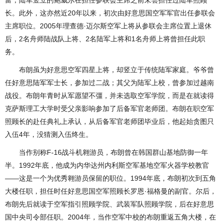
富，陆军竖立的鲍威尔在担任参联会主席之前未尝担任过陆军照顾
长。此外，这亦然近20年以来，初次由好意思国空军军官出任参联会
主席职位。2005年理查德·迈尔斯空军上将从参联会主席位置上退休
后，2名舟师陆战队上将、2名陆军上将和1名舟师上将曾担任此职
务。
布朗虽为好意思空军四星上将，却竖立于传统陆军家庭。爷爷曾
任好意思陆军军士长，参加过二战；其父为陆军上校，曾参加过越南
战役。布朗年青时从军愿望不彊，并未选取空军学院，而是在就读得
克萨斯理工大学时受父亲影响参加了后备军官老师团。布朗在职空军
照顾长的赴任典礼上承认，从后备军官老师团毕业后，他起始贪图只
入伍4年，没猜测入伍终生。
当作别称F-16战斗机翱游员，布朗曾在韩国群山基地防御一年
半。1992年底，他成为内华达州内利斯空军基地空军火器学校教官
——这是一个为优秀翱游员保留的职位。1994年底，布朗初次到五角
大楼任职，担任时任好意思国空军照顾长罗恩·福格曼的副官。尔后，
布朗先后就读于空军指引照顾学院、武装军队照顾学院，后在好意思
国中央司令部任职。2004年，当作空军中校的布朗重返五角大楼，在