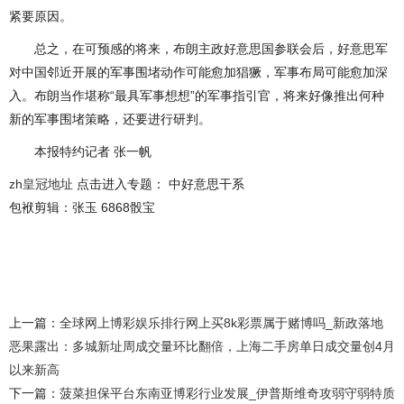
紧要原因。
总之，在可预感的将来，布朗主政好意思国参联会后，好意思军
对中国邻近开展的军事围堵动作可能愈加猖獗，军事布局可能愈加深
入。布朗当作堪称“最具军事想想”的军事指引官，将来好像推出何种
新的军事围堵策略，还要进行研判。
本报特约记者 张一帆
zh皇冠地址
点击进入专题： 中好意思干系
包袱剪辑：张玉 6868骰宝
上一篇：
全球网上博彩娱乐排行网上买8k彩票属于赌博吗_新政落地
恶果露出：多城新址周成交量环比翻倍，上海二手房单日成交量创4月
以来新高
下一篇：
菠菜担保平台东南亚博彩行业发展_伊普斯维奇攻弱守弱特质