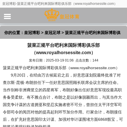
皇冠博彩-菠菜正规平台吧利来国际博彩俱乐部（www.royalhorsessite.com）
你的位置：
皇冠博彩
>
皇冠足球
> 菠菜正规平台吧利来国际博彩俱
菠菜正规平台吧利来国际博彩俱乐部
乐部（www.royalhorsessite.com）
（www.royalhorsessite.com）
发布日期：2025-03-19 01:06 点击次数：144
菠菜正规平台吧利来国际博彩俱乐部（www.royalhorsessite.com）
9月20日，在经由万古候延宕之后，好意思谋划院最终批准了对
查尔斯·昆顿·布朗担任下一任好意思国照顾长联席会议主席的任命。
当作别称非洲裔竖立的四星将军，布朗好像出任好意思军现役最高职
务备受柔软。有不雅点合计，布朗之是以好像脱颖而出，与其当作大
国竞争计谋的古道拥趸和坚忍实施者密不可分，曾担任太平洋空军司
令部司令的阅历对他的提高起到环节加分作用。行家合计，布朗接任
后，在扩充好意思国印太计谋、加强对华计谋围堵方面6868骰宝，可
能将沿着现行轨谈加快前进。