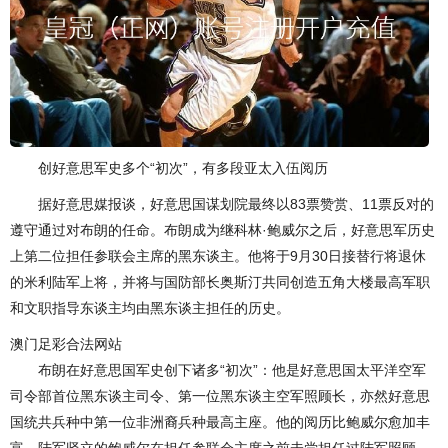
创好意思军史多个“初次”，有多段亚太入伍阅历
据好意思媒报谈，好意思国谋划院最终以83票赞赏、11票反对的
遵守通过对布朗的任命。布朗成为继科林·鲍威尔之后，好意思军历史
上第二位担任参联会主席的黑东谈主。他将于9月30日接替行将退休
的米利陆军上将，并将与国防部长奥斯汀共同创造五角大楼最高军职
和文职指导东谈主均由黑东谈主担任的历史。
澳门足彩合法网站
布朗在好意思国军史创下诸多“初次”：他是好意思国太平洋空军
司令部首位黑东谈主司令、第一位黑东谈主空军照顾长，亦然好意思
国统共兵种中第一位非洲裔兵种最高主座。他的阅历比鲍威尔愈加丰