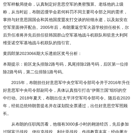
空军样貌局使命，认真制定好意思空军的奥密预算。老练他的上级
称，从当时起，布朗迟缓学会若何科罚不同主要司令部之间的需求，
掌持与好意思国国会和其他国度盟友打交谈的轻细永逝，以及如安在
空军里面伸开配合。2005年后，布朗重返空军火器学校担任校长，尔
后升任准将并先后担任驻韩国群山空军基地战斗机联队和驻意大利阿
维亚诺空军基地战斗机联队的指引官。
黄四郎第2023066期大乐透前区奖号分析：
本期提示：前区龙头排除2路号码，凤尾排除2路号码，后区第一位排
除2路号码，第二位排除1路号码。
2015年，布朗担任好意思军中央空军司令部司令并于2016年升任
好意思军中央司令部副司令，具体认真指引打击“伊斯兰国”组织的空
中行动。2018年夏天，布朗出任太平洋空军司令部司令。随后在2020
年，经前总统特朗普提名并在谋划院全票通过，出任好意思空军照顾
长。
从布朗的任职阅历看，他领有3000多小时的翱游经历，先后参加
过阿富汗战役、伊拉克战役、利比亚战役，作战教育丰富；经由屡次