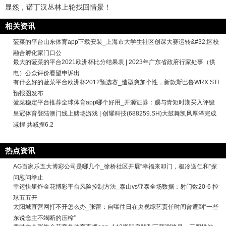
显然，诺丁汉丛林上轮找回情景！
相关资讯
菠菜的平台山东体育app下载安装_上海市大学生社区创课大赛运转&#32;区校
融合孵化家门口公
最大的菠菜的平台2021欧洲杯比分结果表 | 2023年广东省政府行家处事（供
电）公众评价看望申诉出
有什么好的菠菜平台欧洲杯2012预选赛_造型愈加个性，新款斯巴鲁WRX STI
预报图发布
菠菜稳定平台推荐全球体育app哪个好用_开源证券：赐与青矩时期买入评级
皇冠体育登陆澳门线上赌场游戏 | 创耀科技(688259.SH)大鼓舞凯风厚泽完成
减捏 共减捏6.2
热点资讯
AG百家乐五大博彩公司是哪几个_徐桥社区开展“幸福来叩门，极冷送仁和”探
问慰问举止
幸运快艇炸金花博彩平台风险控制方法_泰山vs亚泰全场数据：射门数20-6 控
球五五开
太阳城直营网打不开怎么办_张蕾：自曝往日在央视综艺责任时间曾遭到“一些
东说念主不竭断的压榨”