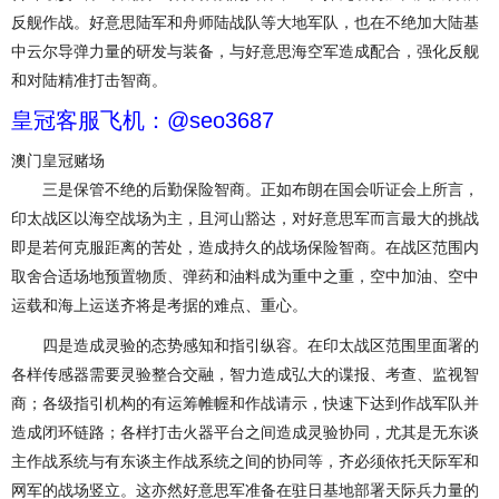
反舰作战。好意思陆军和舟师陆战队等大地军队，也在不绝加大陆基
中云尔导弹力量的研发与装备，与好意思海空军造成配合，强化反舰
和对陆精准打击智商。
皇冠客服飞机：@seo3687
澳门皇冠赌场
三是保管不绝的后勤保险智商。正如布朗在国会听证会上所言，
印太战区以海空战场为主，且河山豁达，对好意思军而言最大的挑战
即是若何克服距离的苦处，造成持久的战场保险智商。在战区范围内
取舍合适场地预置物质、弹药和油料成为重中之重，空中加油、空中
运载和海上运送齐将是考据的难点、重心。
四是造成灵验的态势感知和指引纵容。在印太战区范围里面署的
各样传感器需要灵验整合交融，智力造成弘大的谍报、考查、监视智
商；各级指引机构的有运筹帷幄和作战请示，快速下达到作战军队并
造成闭环链路；各样打击火器平台之间造成灵验协同，尤其是无东谈
主作战系统与有东谈主作战系统之间的协同等，齐必须依托天际军和
网军的战场竖立。这亦然好意思军准备在驻日基地部署天际兵力量的