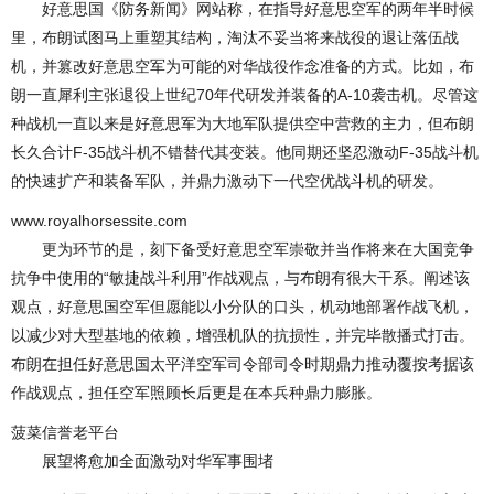
好意思国《防务新闻》网站称，在指导好意思空军的两年半时候
里，布朗试图马上重塑其结构，淘汰不妥当将来战役的退让落伍战
机，并篡改好意思空军为可能的对华战役作念准备的方式。比如，布
朗一直犀利主张退役上世纪70年代研发并装备的A-10袭击机。尽管这
种战机一直以来是好意思军为大地军队提供空中营救的主力，但布朗
长久合计F-35战斗机不错替代其变装。他同期还坚忍激动F-35战斗机
的快速扩产和装备军队，并鼎力激动下一代空优战斗机的研发。
www.royalhorsessite.com
更为环节的是，刻下备受好意思空军崇敬并当作将来在大国竞争
抗争中使用的“敏捷战斗利用”作战观点，与布朗有很大干系。阐述该
观点，好意思国空军但愿能以小分队的口头，机动地部署作战飞机，
以减少对大型基地的依赖，增强机队的抗损性，并完毕散播式打击。
布朗在担任好意思国太平洋空军司令部司令时期鼎力推动覆按考据该
作战观点，担任空军照顾长后更是在本兵种鼎力膨胀。
菠菜信誉老平台
展望将愈加全面激动对华军事围堵