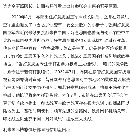
选为空军照顾长、进而被拜登看上出任参联会主席的紧要原因。
2020年8月，布朗出任好意思国空军照顾长以后，立即在好意思
空军里面颁发了《要么加快变革、要么失败》的小册子，强调好意思
国空军靠近的最紧要挑战来自中国，好意思国也曾无与伦比的空中主
导权弗成再视为理所虽然，好意思空军必须立即选拔行动进行变革。
他在小册子中宣称，“竞争敌手，终点是中国，仍是并将不绝积极尽
力，狡赖好意思国耐久的作战上风，挑战好意思国的利益和地缘政事
地位。”“当好意思国专注于打击暴力极点主见组织时，咱们的竞争敌
手则专注于若何打败咱们。”2022年7月，布朗在接管好意思国有线电
视新闻网专访时宣称，昔日30年好意思国对中东地区的柔软是以燃烧
与中国的计谋竞争为代价的，如若好意思国弗成马上搪塞不竭变化的
挑战，他惦记将来将碰到失败。本年7月，布朗在出席国会听证会时，
更刀切斧砍地指出，印太战区与欧洲战区存在很大永逝，欧洲战区以
陆地为主，基础时期便利，领有先进的公路网、铁路网和机场关节。
印太战区则全齐不同，对好意思军组成更大挑战。
利来国际博彩俱乐部
皇冠信用盘网址