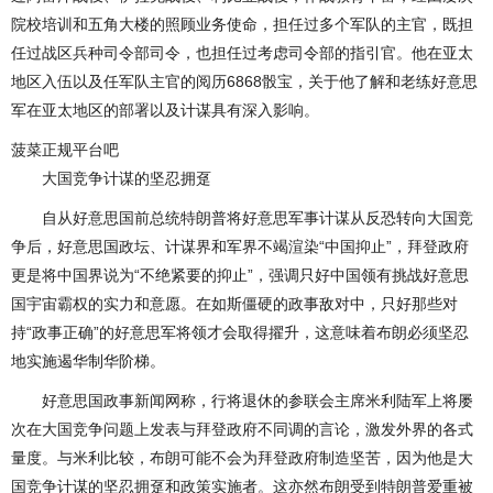
院校培训和五角大楼的照顾业务使命，担任过多个军队的主官，既担
任过战区兵种司令部司令，也担任过考虑司令部的指引官。他在亚太
地区入伍以及任军队主官的阅历6868骰宝，关于他了解和老练好意思
军在亚太地区的部署以及计谋具有深入影响。
菠菜正规平台吧
大国竞争计谋的坚忍拥趸
自从好意思国前总统特朗普将好意思军事计谋从反恐转向大国竞
争后，好意思国政坛、计谋界和军界不竭渲染“中国抑止”，拜登政府
更是将中国界说为“不绝紧要的抑止”，强调只好中国领有挑战好意思
国宇宙霸权的实力和意愿。在如斯僵硬的政事敌对中，只好那些对
持“政事正确”的好意思军将领才会取得擢升，这意味着布朗必须坚忍
地实施遏华制华阶梯。
好意思国政事新闻网称，行将退休的参联会主席米利陆军上将屡
次在大国竞争问题上发表与拜登政府不同调的言论，激发外界的各式
量度。与米利比较，布朗可能不会为拜登政府制造坚苦，因为他是大
国竞争计谋的坚忍拥趸和政策实施者。这亦然布朗受到特朗普爱重被