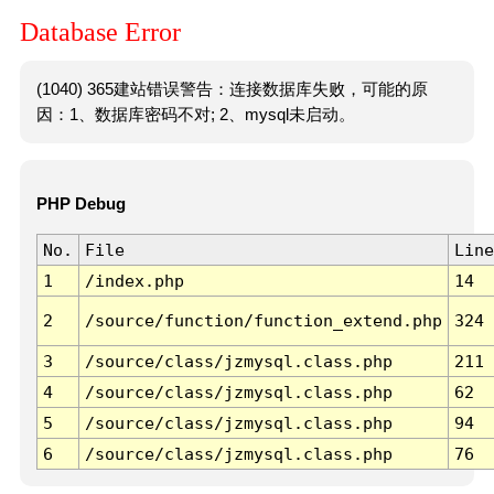
Database Error
(1040) 365建站错误警告：连接数据库失败，可能的原
因：1、数据库密码不对; 2、mysql未启动。
PHP Debug
No.
File
Line
1
/index.php
14
2
/source/function/function_extend.php
324
3
/source/class/jzmysql.class.php
211
4
/source/class/jzmysql.class.php
62
5
/source/class/jzmysql.class.php
94
6
/source/class/jzmysql.class.php
76