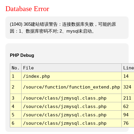
Database Error
(1040) 365建站错误警告：连接数据库失败，可能的原
因：1、数据库密码不对; 2、mysql未启动。
PHP Debug
No.
File
Line
1
/index.php
14
2
/source/function/function_extend.php
324
3
/source/class/jzmysql.class.php
211
4
/source/class/jzmysql.class.php
62
5
/source/class/jzmysql.class.php
94
6
/source/class/jzmysql.class.php
76