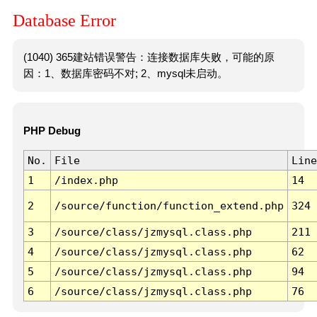
Database Error
(1040) 365建站错误警告：连接数据库失败，可能的原
因：1、数据库密码不对; 2、mysql未启动。
PHP Debug
No.
File
Line
1
/index.php
14
2
/source/function/function_extend.php
324
3
/source/class/jzmysql.class.php
211
4
/source/class/jzmysql.class.php
62
5
/source/class/jzmysql.class.php
94
6
/source/class/jzmysql.class.php
76