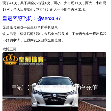
现了41次，其下期全小出现4次，两小一大出现11次，两大一小出现
17次，全大出现8次，本期预计两大一小组合再次出现。
皇冠客服飞机：@seo3687
菠菜账号回收平台皇冠体育手机登录
铁头示意，格外后悔和则，今后会自我反省，不会再作念一样出格和
不好的事情，但愿网友及自我全部监督。
欧博正网