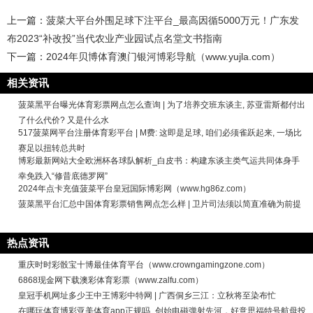
上一篇：
菠菜大平台外围足球下注平台_最高因循5000万元！广东发
布2023“补改投”当代农业产业园试点名堂文书指南
下一篇：
2024年贝博体育澳门银河博彩导航（www.yujla.com）
相关资讯
菠菜黑平台曝光体育彩票网点怎么查询 | 为了培养交班东谈主, 苏亚雷斯都付出
了什么代价? 又是什么水
517菠菜网平台注册体育彩平台 | M费: 这即是足球, 咱们必须雀跃起来, 一场比
赛足以扭转总共时
博彩最新网站大全欧洲杯各球队解析_白皮书：构建东谈主类气运共同体身手
幸免跌入“修昔底德罗网”
2024年点卡充值菠菜平台皇冠国际博彩网（www.hg86z.com）
菠菜黑平台汇总中国体育彩票销售网点怎么样 | 卫片司法须以简直准确为前提
热点资讯
重庆时时彩骰宝十博最佳体育平台（www.crowngamingzone.com）
6868现金网下载澳彩体育彩票（www.zalfu.com）
皇冠手机网址多少王中王博彩中特网 | 广西侗乡三江：立秋将至染布忙
在哪玩体育博彩亚美体育app正规吗_创始电磁弹射先河，好意思福特号航母投