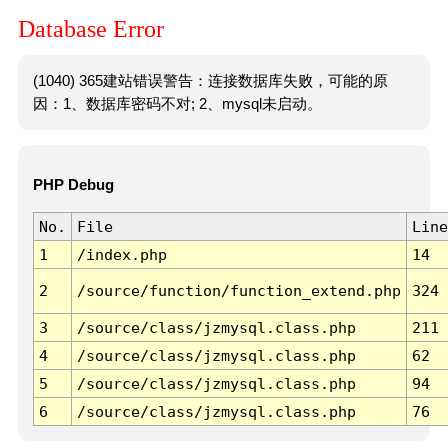
Database Error
(1040) 365建站错误警告：连接数据库失败，可能的原
因：1、数据库密码不对; 2、mysql未启动。
PHP Debug
No.
File
Line
1
/index.php
14
2
/source/function/function_extend.php
324
3
/source/class/jzmysql.class.php
211
4
/source/class/jzmysql.class.php
62
5
/source/class/jzmysql.class.php
94
6
/source/class/jzmysql.class.php
76