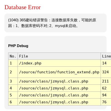
Database Error
(1040) 365建站错误警告：连接数据库失败，可能的原
因：1、数据库密码不对; 2、mysql未启动。
PHP Debug
No.
File
Line
1
/index.php
14
2
/source/function/function_extend.php
324
3
/source/class/jzmysql.class.php
211
4
/source/class/jzmysql.class.php
62
5
/source/class/jzmysql.class.php
94
6
/source/class/jzmysql.class.php
76